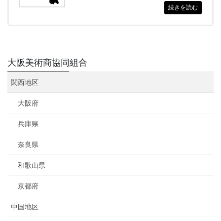
続きを読む
大阪美術商協同組合
関西地区
大阪府
兵庫県
奈良県
和歌山県
京都府
中国地区