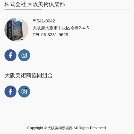
株式会社 大阪美術倶楽部
〒541-0042
大阪府大阪市中央区今橋2-4-5
TEL 06-6231-9626
大阪美術商協同組合
Copyright © 大阪美術倶楽部 All Rights Reserved.