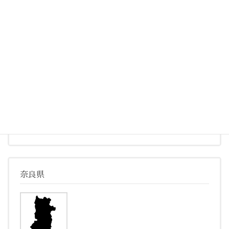
続きを読む
兵庫県
続きを読む
奈良県