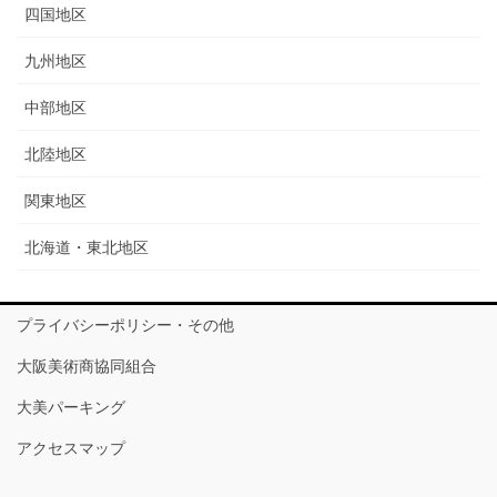
四国地区
九州地区
中部地区
北陸地区
関東地区
北海道・東北地区
プライバシーポリシー・その他
大阪美術商協同組合
大美パーキング
アクセスマップ