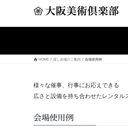
コ
ナ
ン
ビ
テ
ゲ
ン
ー
ツ
シ
へ
ョ
ス
ン
キ
に
ッ
移
HOME
貸し会場のご案内
会場使用例
プ
動
様々な催事、行事にお応えできる
広さと設備を持ち合わせたレンタル
会場使用例